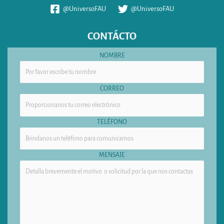
@UniversoFAU
@UniversoFAU
CONTÁCTO
NOMBRE
CORREO
TELÉFONO
MENSAJE