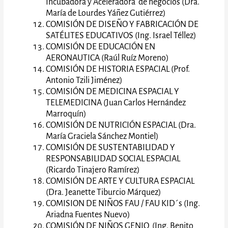
Incubadora y Aceleradora de negocios (Dra.
María de Lourdes Yáñez Gutiérrez)
COMISIÓN DE DISEÑO Y FABRICACIÓN DE
SATÉLITES EDUCATIVOS (Ing. Israel Téllez)
COMISIÓN DE EDUCACIÓN EN
AERONAUTICA (Raúl Ruíz Moreno)
COMISIÓN DE HISTORIA ESPACIAL (Prof.
Antonio Tzili Jiménez)
COMISIÓN DE MEDICINA ESPACIAL Y
TELEMEDICINA (Juan Carlos Hernández
Marroquín)
COMISIÓN DE NUTRICIÓN ESPACIAL (Dra.
María Graciela Sánchez Montiel)
COMISIÓN DE SUSTENTABILIDAD Y
RESPONSABILIDAD SOCIAL ESPACIAL
(Ricardo Tinajero Ramírez)
COMISIÓN DE ARTE Y CULTURA ESPACIAL
(Dra. Jeanette Tiburcio Márquez)
COMISION DE NIÑOS FAU / FAU KID´s (Ing.
Ariadna Fuentes Nuevo)
COMISIÓN DE NIÑOS GENIO (Ing. Benito