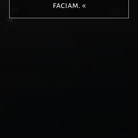
Universo.
camino, o a hacer uno. «
nuestra guía. «
faciam. «